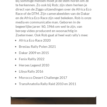
Bij sommige mensen moet je de stem horen om ze
te herkennen. Zo ook bij Rob; zijn stem herken je
lles
direct van de Ziggo uitzendingen over de Africa Eco
t
Race of de DTM. Zijn camerabeelden van de Dakar
 in
en de Africa Eco Race zijn veel bekeken. Rob is onze
t:
media en communicatie man. Geboren in de
begeerlijke jaren ’60, 1966 om wel te zijn, van
thui
beroep video producent en woonachtig in
Zoetermeer. Ook Rob gaat al heel wat rally’s mee:
Africa Eco Race 2020
Breslau Rally Polen 2021
Dakar 2009 en 2015
Fenix Rallly 2022
Heroes Legend 2010
Libya Rally 2016
Morocco Desert Challenge 2017
TransAnatolia Rally Raid 2010 en 2011