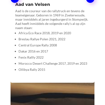
M
Aad van Velsen
J
z
i
m
en da
Aad is de coureur van de rallytruck en tevens de
teameigenaar. Geboren in 1969 in Zoeterwoude,
maar inmiddels al jaren ingeburgerd in Stompwijk.
Aad heeft inmiddels de volgende rally’s al op zijn
naam staan:
de
Africa Eco Race 2018, 2019 en 2020
M
Breslau Rallye Polen 2021, 2022
Central Europe Rally 2008
Dakar 2016 en 2017
Fenix Rallly 2022
Morocco Desert Challenge 2017, 2019 en 2023
Oilibya Rally 2015