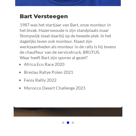
Ke
Bart Versteegen
Met zijn
sind
mou
Arie
 het
1987 was het startjaar van Bart, onze monteur in
 zag
het bivak. Hazerswoude is zijn standplaats maar
Stompwijk staat daarbij op de tweede plek. In het
sle
dagelijks leven ook monteur. Naast zijn
Tij
onz
werkzaamheden als monteur in de rally is hij tevens
Dat 
de chauffeur van de servicetruck, BRUTUS.
B
Waar heeft Bart zijn sporen al gezet?
Africa Eco Race 2020
Breslau Rallye Polen 2021
023
Fenix Rallly 2022
Morocco Desert Challenge 2023