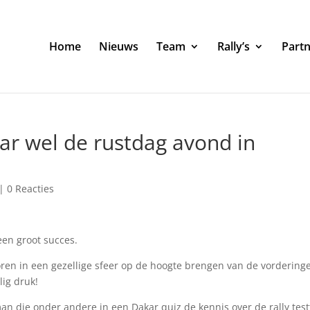
Home
Nieuws
Team
Rally’s
Part
ar wel de rustdag avond in
|
0 Reacties
een groot succes.
soren in een gezellige sfeer op de hoogte brengen van de vordering
lig druk!
n die onder andere in een Dakar quiz de kennis over de rally test