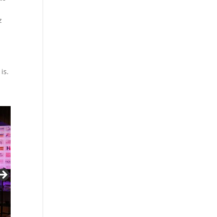
z
d
is.