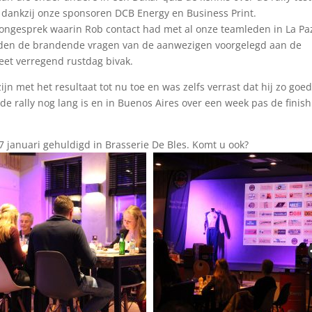
 dankzij onze sponsoren DCB Energy en Business Print.
ongesprek waarin Rob contact had met al onze teamleden in La Pa
erden de brandende vragen van de aanwezigen voorgelegd aan de
eet verregend rustdag bivak.
ijn met het resultaat tot nu toe en was zelfs verrast dat hij zo goe
de rally nog lang is en in Buenos Aires over een week pas de finish 
 januari gehuldigd in Brasserie De Bles. Komt u ook?