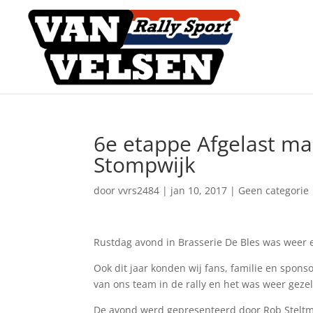
6e etappe Afgelast ma
Stompwijk
door
vvrs2484
|
jan 10, 2017
|
Geen categorie
Rustdag avond in Brasserie De Bles was weer 
Ook dit jaar konden wij fans, familie en spon
van ons team in de rally en het was weer gezel
De avond werd gepresenteerd door Rob Steltma