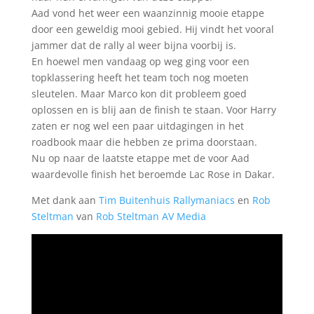
Aad vond het weer een waanzinnig mooie etappe
door een geweldig mooi gebied. Hij vindt het vooral
jammer dat de rally al weer bijna voorbij is.
En hoewel men vandaag op weg ging voor een
topklassering heeft het team toch nog moeten
sleutelen. Maar Marco kon dit probleem goed
oplossen en is blij aan de finish te staan. Voor Harry
zaten er nog wel een paar uitdagingen in het
roadbook maar die hebben ze prima doorstaan.
Nu op naar de laatste etappe met de voor Aad
waardevolle finish het beroemde Lac Rose in Dakar.
Met dank aan
Tim Buitenhuis
Rallymaniacs
en
Rob
Steltman
van
Rob Steltman AV Media