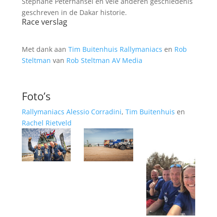
Stephane Peterhansel en vele anderen geschiedenis
geschreven in de Dakar historie.
Race verslag
Met dank aan
Tim Buitenhuis
Rallymaniacs
en
Rob
Steltman
van
Rob Steltman AV Media
Foto’s
Rallymaniacs
Alessio Corradini
,
Tim Buitenhuis
en
Rachel Rietveld