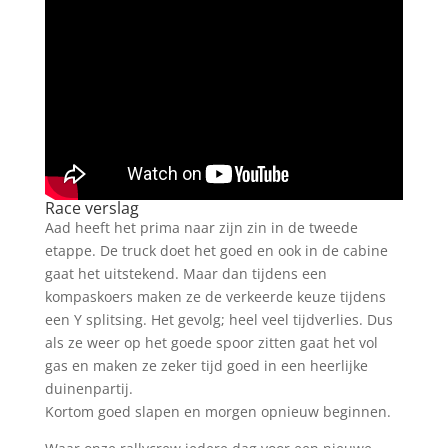
Race verslag
Aad heeft het prima naar zijn zin in de tweede
etappe. De truck doet het goed en ook in de cabine
gaat het uitstekend. Maar dan tijdens een
kompaskoers maken ze de verkeerde keuze tijdens
een Y splitsing. Het gevolg; heel veel tijdverlies. Dus
als ze weer op het goede spoor zitten gaat het vol
gas en maken ze zeker tijd goed in een heerlijke
duinenpartij.
Kortom goed slapen en morgen opnieuw beginnen.