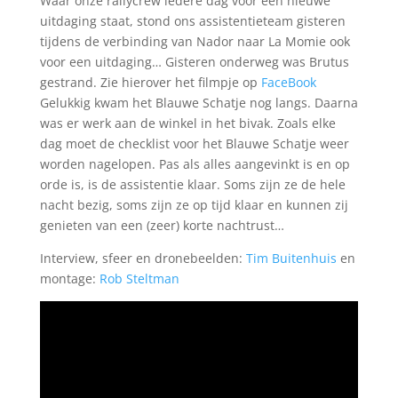
Waar onze rallycrew iedere dag voor een nieuwe
uitdaging staat, stond ons assistentieteam gisteren
tijdens de verbinding van Nador naar La Momie ook
voor een uitdaging… Gisteren onderweg was Brutus
gestrand. Zie hierover het filmpje op
FaceBook
Gelukkig kwam het Blauwe Schatje nog langs. Daarna
was er werk aan de winkel in het bivak. Zoals elke
dag moet de checklist voor het Blauwe Schatje weer
worden nagelopen. Pas als alles aangevinkt is en op
orde is, is de assistentie klaar. Soms zijn ze de hele
nacht bezig, soms zijn ze op tijd klaar en kunnen zij
genieten van een (zeer) korte nachtrust…
Interview, sfeer en dronebeelden:
Tim Buitenhuis
en
montage:
Rob Steltman