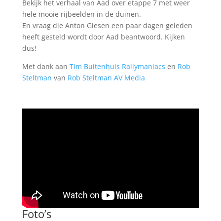
Bekijk het verhaal van Aad over etappe 7 met weer
hele mooie rijbeelden in de duinen.
En vraag die Anton Giesen een paar dagen geleden
heeft gesteld wordt door Aad beantwoord. Kijken
dus!
Met dank aan
Tim Buitenhuis
Rallymaniacs
en
Rob
Steltman
van
Rob Steltman AV Media
Foto’s