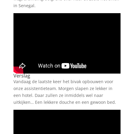
in Senegal.
Verslag
Vandaag de laatste keer het bivak opbouwen voor
onze assistentieteam. Morgen slapen ze lekker in
een hotel. Daar zullen ze inmiddels wel naar
uitkijken… Een lekkere douche en een gewoon bed.