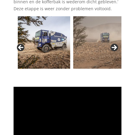
binnen en de kofferbak is wederom dicht gebleven.’
Deze etappe is weer zonder problemen voltooid.