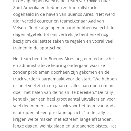
In de afgelopen week is het team vertrokken naar
Zuid-Amerika en hebben ze hun rallytruck
opgehaald in de haven van Buenos Aires. “Het werd
tijd” verteld coureur en teameigenaar Aad van
Velsen. “In de afgelopen maand hebben we echt de
dagen afgeteld tot ons vertrek. Je bent enkel nog
bezig om de laatste zaken te regelen en vooral veel
trainen in de sportschool.”
Het team heeft in Buenos Aires nog een technische
en administratieve keuring ondergaan waar ze
zonder problemen doorheen zijn gekomen en de
truck verder klaargemaakt voor de start. “We hebben
er heel veel zin in en gaan er alles aan doen om ons
doel -het halen van de finish- te bereiken.” De rally
kent elk jaar een heel groot aantal uitvallers en voor
veel deelnemers – maar ook voor het team van Aad-
is uitrijden al een prestatie op zich. “In de rally
krijgen we te maken met extreem lange afstanden,
lange dagen, weinig slaap en uitdagende pistes. Het