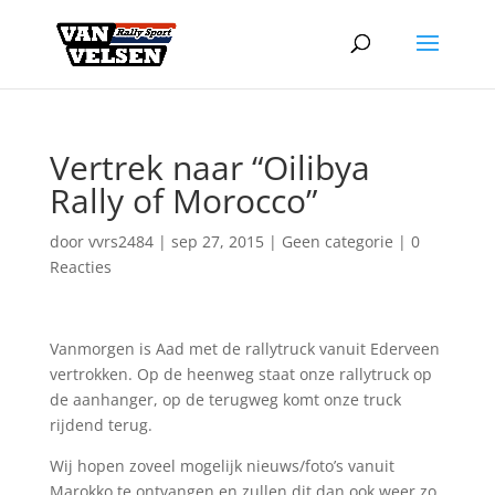
Vertrek naar “Oilibya
Rally of Morocco”
door
vvrs2484
|
sep 27, 2015
|
Geen categorie
|
0
Reacties
Vanmorgen is Aad met de rallytruck vanuit Ederveen
vertrokken. Op de heenweg staat onze rallytruck op
de aanhanger, op de terugweg komt onze truck
rijdend terug.
Wij hopen zoveel mogelijk nieuws/foto’s vanuit
Marokko te ontvangen en zullen dit dan ook weer zo